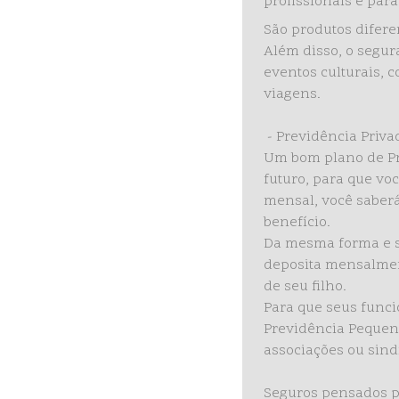
profissionais e pa
São produtos difere
Além disso, o segur
eventos culturais, c
viagens.
- Previdência Priva
Um bom plano de Pr
futuro, para que v
mensal, você saberá
benefício.
Da mesma forma e se
deposita mensalmen
de seu filho.
Para que seus func
Previdência Pequen
associações ou sindi
Seguros pensados p