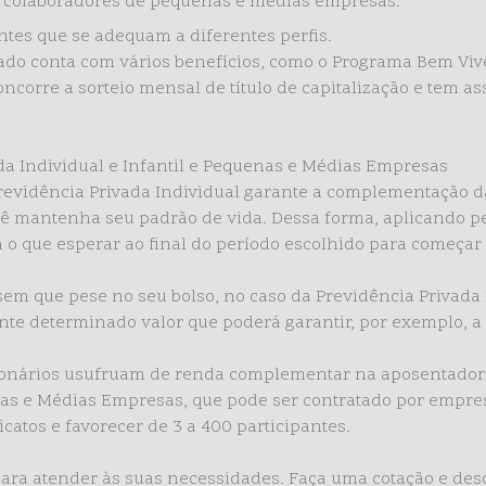
ra colaboradores de pequenas e médias empresas.
ntes que se adequam a diferentes perfis.
ado conta com vários benefícios, como o Programa Bem Viv
oncorre a sorteio mensal de título de capitalização e tem a
da Individual e Infantil e Pequenas e Médias Empresas
evidência Privada Individual garante a complementação d
ocê mantenha seu padrão de vida. Dessa forma, aplicando 
 o que esperar ao final do período escolhido para começar 
m que pese no seu bolso, no caso da Previdência Privada 
te determinado valor que poderá garantir, por exemplo, a
ionários usufruam de renda complementar na aposentadoria
as e Médias Empresas, que pode ser contratado por empres
catos e favorecer de 3 a 400 participantes.
ara atender às suas necessidades. Faça uma cotação e de