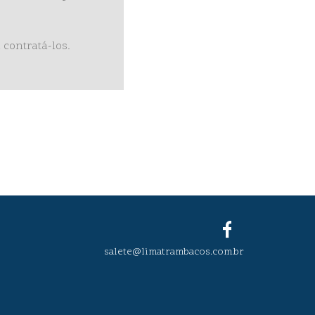
contratá-los.
salete@limatrambacos.com.br