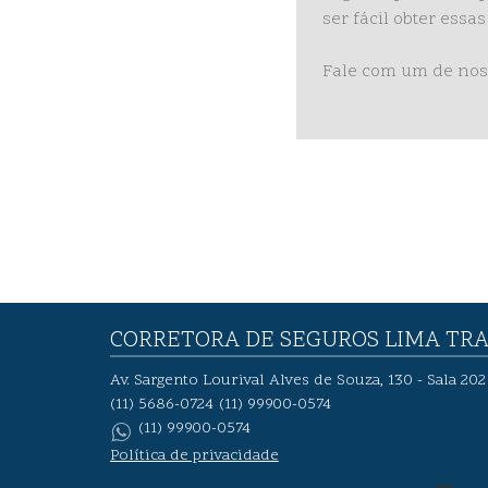
ser fácil obter essa
Fale com um de noss
CORRETORA DE SEGUROS LIMA TR
Av. Sargento Lourival Alves de Souza, 130 - Sala 20
(11) 5686-0724
(11) 99900-0574
(11) 99900-0574
Política de privacidade