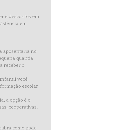
er e descontos em
ssistência em
a aposentaria no
pequena quantia
a receber o
Infantil você
 formação escolar
, a opção é o
as, cooperativas,
scubra como pode