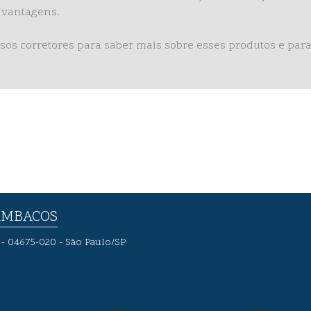
s vantagens.
os corretores para saber mais sobre esses produtos e para 
AMBACOS
2 - 04675-020 - São Paulo/SP